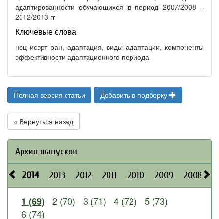
адаптированности обучающихся в период 2007/2008 –
2012/2013 гг
Ключевые слова
ноц исэрт ран, адаптация, виды адаптации, компоненты
эффективности адаптационного периода
Полная версия статьи
Добавить в подборку
« Вернуться назад
Архив выпусков
2014
2013
2012
2011
2010
2009
2008
2
2 (70)
3 (71)
4 (72)
5 (73)
1 (69)
6 (74)