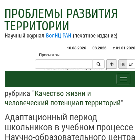
ПРОБЛЕМЫ РАЗВИТИЯ
ТЕРРИТОРИИ
Научный журнал
ВолНЦ РАН
(печатное издание)
10.08.2026
08.2026
с 01.01.2026
Просмотры
Посетители
Ru
En
* - в среднем в день за текущий месяц
Toggle
navigat
рубрика "
Качество жизни и
человеческий потенциал территорий
"
Адаптационный период
школьников в учебном процессе
Научно-образовательного центра