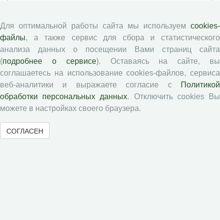
Памятка рецензенту
Положение о рецензировании
Для оптимальной работы сайта мы используем
cookies-
Форма рецензии
файлы
, а также сервис для сбора и статистического
анализа данных о посещении Вами страниц сайта
(
подробнее о сервисе
). Оставаясь на сайте, в
Журналы ВолНЦ РАН
соглашаетесь на использование cookies-файлов, сервиса
веб-аналитики и выражаете согласие с
Политикой
обработки персональных данных
. Отключить cookies В
Экономические и социальные перемены
можете в настройках своего браузера.
Проблемы развития территории
Вопросы территориального развития
СОГЛАСЕН
Социальное пространство
Юный экономист
АгроЗооТехника