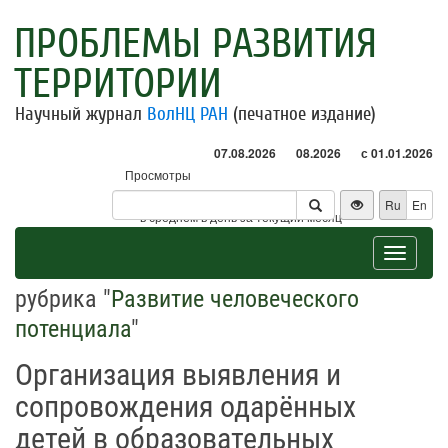
ПРОБЛЕМЫ РАЗВИТИЯ
ТЕРРИТОРИИ
Научный журнал
ВолНЦ РАН
(печатное издание)
07.08.2026
08.2026
с 01.01.2026
Просмотры
Посетители
Ru
En
* - в среднем в день за текущий месяц
Toggle
navigat
рубрика "
Развитие человеческого
потенциала
"
Организация выявления и
сопровождения одарённых
детей в образовательных