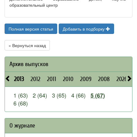
образовательный центр
Полная версия статьи
Добавить в подборку
« Вернуться назад
Архив выпусков
2013
2012
2011
2010
2009
2008
2026
2
1 (63)
2 (64)
3 (65)
4 (66)
5 (67)
6 (68)
О журнале