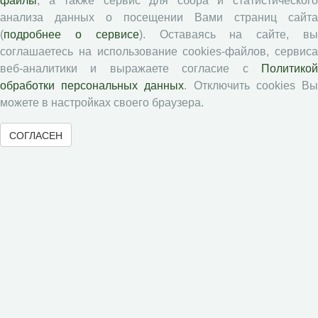
файлы
, а также сервис для сбора и статистического
анализа данных о посещении Вами страниц сайта
Журналы ВолНЦ РАН
(
подробнее о сервисе
). Оставаясь на сайте, в
соглашаетесь на использование cookies-файлов, сервиса
веб-аналитики и выражаете согласие с
Политикой
Экономические и социальные перемены
обработки персональных данных
. Отключить cookies В
Проблемы развития территории
можете в настройках своего браузера.
Вопросы территориального развития
Социальное пространство
СОГЛАСЕН
Юный экономист
АгроЗооТехника
© 2000-2026 Вологодский научный центр Российской
академии наук